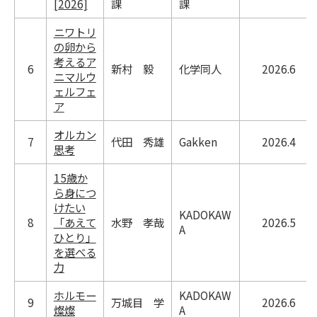
[2026]
課
課
ニワトリ
の卵から
考えるア
6
新村 毅
化学同人
2026.6
ニマルウ
ェルフェ
ア
オルカン
7
代田 秀雄
Gakken
2026.4
思考
15歳か
ら身につ
けたい
KADOKAW
8
「あえて
水野 孝哉
2026.5
A
ひとり」
を選べる
力
ホルモー
KADOKAW
9
万城目 学
2026.6
燦燦
A