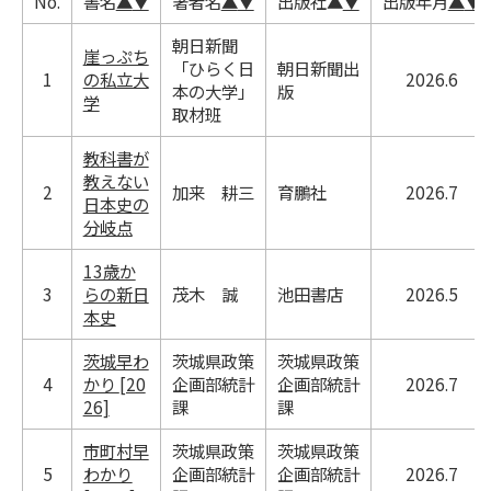
No.
書名
▲
▼
著者名
▲
▼
出版社
▲
▼
出版年月
▲
▼
朝日新聞
崖っぷち
「ひらく日
朝日新聞出
1
の私立大
2026.6
本の大学」
版
学
取材班
教科書が
教えない
2
加来 耕三
育鵬社
2026.7
日本史の
分岐点
13歳か
3
らの新日
茂木 誠
池田書店
2026.5
本史
茨城早わ
茨城県政策
茨城県政策
4
かり [20
企画部統計
企画部統計
2026.7
26]
課
課
市町村早
茨城県政策
茨城県政策
5
わかり
企画部統計
企画部統計
2026.7