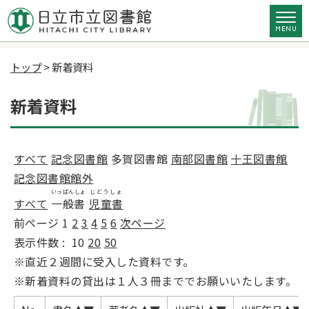
トップ
> 新着資料
新着資料
すべて
記念図書館
多賀図書館
南部図書館
十王図書館
記念図書館館外
いっぱんしょ
じどうしょ
すべて
一般書
児童書
前ページ
1
2
3
4
5
6
次ページ
表示件数 :
10
20
50
※直近２週間に受入した資料です。
※新着資料の貸出は１人３冊まででお願いいたします。