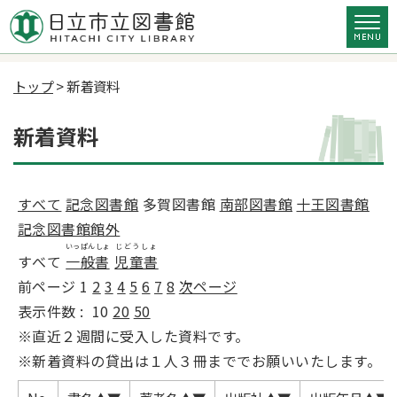
トップ
> 新着資料
新着資料
すべて
記念図書館
多賀図書館
南部図書館
十王図書館
記念図書館館外
いっぱんしょ
じどうしょ
すべて
一般書
児童書
前ページ
1
2
3
4
5
6
7
8
次ページ
表示件数 :
10
20
50
※直近２週間に受入した資料です。
※新着資料の貸出は１人３冊まででお願いいたします。