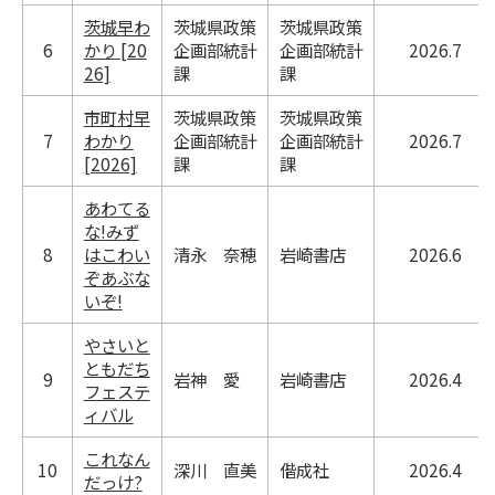
茨城早わ
茨城県政策
茨城県政策
6
かり [20
企画部統計
企画部統計
2026.7
26]
課
課
市町村早
茨城県政策
茨城県政策
7
わかり
企画部統計
企画部統計
2026.7
[2026]
課
課
あわてる
な!みず
8
はこわい
清永 奈穂
岩崎書店
2026.6
ぞあぶな
いぞ!
やさいと
ともだち
9
岩神 愛
岩崎書店
2026.4
フェステ
ィバル
これなん
10
深川 直美
偕成社
2026.4
だっけ?