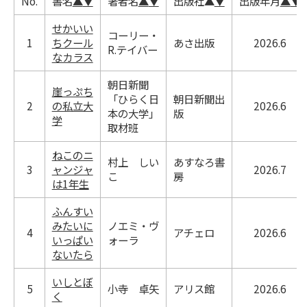
No.
書名
▲
▼
著者名
▲
▼
出版社
▲
▼
出版年月
▲
▼
せかいい
コーリー・
1
ちクール
あさ出版
2026.6
R.テイバー
なカラス
朝日新聞
崖っぷち
「ひらく日
朝日新聞出
2
の私立大
2026.6
本の大学」
版
学
取材班
ねこのニ
村上 しい
あすなろ書
3
ャンジャ
2026.7
こ
房
は1年生
ふんすい
みたいに
ノエミ・ヴ
4
アチェロ
2026.6
いっぱい
ォーラ
ないたら
いしとぼ
5
小寺 卓矢
アリス館
2026.6
く