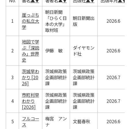
No.
書名
▲
▼
著者名
▲
▼
出版社
▲
▼
出版年月
▲
▼
朝日新聞
崖っぷち
「ひらく日
朝日新聞出
1
の私立大
2026.6
本の大学」
版
学
取材班
地図で学
ぶ「深読
ダイヤモン
2
伊藤 敏
2026.6
み」世界
ド社
史
茨城早わ
茨城県政策
茨城県政策
3
かり [20
企画部統計
企画部統計
2026.7
26]
課
課
市町村早
茨城県政策
茨城県政策
4
わかり
企画部統計
企画部統計
2026.7
[2026]
課
課
フルコー
梅宮 アン
5
文藝春秋
2026.6
ス
ナ