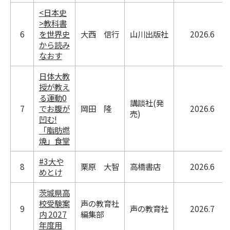
<日本史
>教科書
6
を世界史
大西 信行
山川出版社
2026.6
から読み
なおす
日体大教
授が教え
る運動0
講談社(発
7
でお腹が
岡田 隆
2026.6
売)
凹む!
「脂肪燃
焼」食堂
#3大や
8
栗原 大智
高橋書店
2026.6
めとけ
茨城県高
校受験案
声の教育社
9
声の教育社
2026.7
内 2027
編集部
年度用