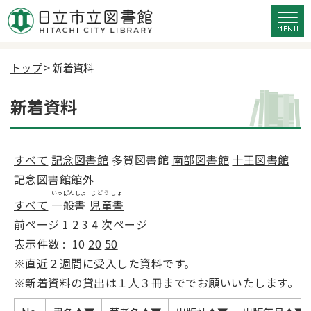
トップ
> 新着資料
新着資料
すべて
記念図書館
多賀図書館
南部図書館
十王図書館
記念図書館館外
いっぱんしょ
じどうしょ
すべて
一般書
児童書
前ページ
1
2
3
4
次ページ
表示件数 :
10
20
50
※直近２週間に受入した資料です。
※新着資料の貸出は１人３冊まででお願いいたします。