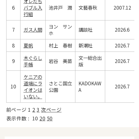
オレたち
6
バブル入
池井戸 潤
文藝春秋
2007.12
行組
ヨン サン
7
ガス人間
講談社
2026.6
ホ
8
夏帆
村上 春樹
新潮社
2026.7
木ぐらし
文一総合出
9
岩谷 美苗
2026.7
手帳
版
ケニアの
道端にラ
さとこ国立
KADOKAW
10
2026.7
イオンは
公園
A
いない。
前ページ
1
2
3
次ページ
表示件数 :
10
20
50