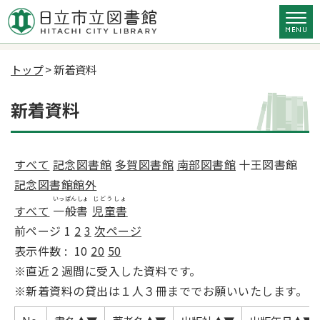
トップ
> 新着資料
新着資料
すべて
記念図書館
多賀図書館
南部図書館
十王図書館
記念図書館館外
いっぱんしょ
じどうしょ
すべて
一般書
児童書
前ページ
1
2
3
次ページ
表示件数 :
10
20
50
※直近２週間に受入した資料です。
※新着資料の貸出は１人３冊まででお願いいたします。