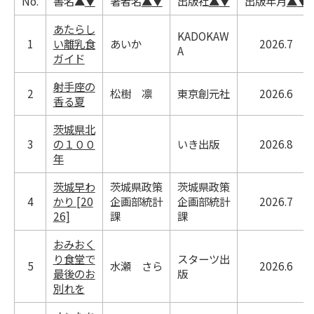
No.
書名
▲
▼
著者名
▲
▼
出版社
▲
▼
出版年月
▲
▼
あたらし
KADOKAW
1
い離乳食
あいか
2026.7
A
ガイド
射手座の
2
松樹 凛
東京創元社
2026.6
香る夏
茨城県北
3
の１００
いき出版
2026.8
年
茨城早わ
茨城県政策
茨城県政策
4
かり [20
企画部統計
企画部統計
2026.7
26]
課
課
おみおく
り食堂で
スターツ出
5
水瀬 さら
2026.6
最後のお
版
別れを