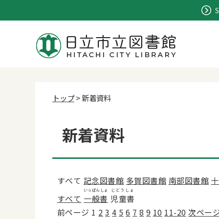
S
トップ
> 新着資料
新着資料
すべて
記念図書館
多賀図書館
南部図書館
十
いっぱんしょ
じどうしょ
すべて
一般書
児童書
前ページ
1
2
3
4
5
6
7
8
9
10
11-20
次ペー