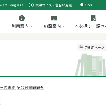
elect Language
文字サイズ・色合い変更
すべて
ページ
PDF
ID
利用案内
施設案内
本を探す・調べ
印刷用ページ
王図書館
記念図書館館外
ジ