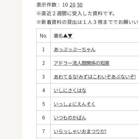
表示件数 :
10
20
50
※直近２週間に受入した資料です。
※新着資料の貸出は１人３冊まででお願いい
No.
書名
▲
▼
1
あっぷっぷーちゃん
2
アドラー流人間関係の知恵
3
あわてるな!みずはこわいぞあぶないぞ!
4
いしにさくはな
5
いっしょにえんそく
6
いつものかばん
7
いらっしゃいおまつりだ!