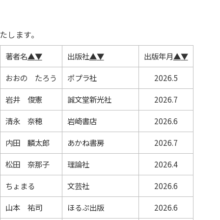
たします。
著者名
▲
▼
出版社
▲
▼
出版年月
▲
▼
おおの たろう
ポプラ社
2026.5
岩井 俊憲
誠文堂新光社
2026.7
清永 奈穂
岩崎書店
2026.6
内田 麟太郎
あかね書房
2026.7
松田 奈那子
理論社
2026.4
ちょまる
文芸社
2026.6
山本 祐司
ほるぷ出版
2026.6