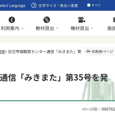
elect Language
文字サイズ・色合い変更
すべて
ページ
PDF
ID
利用案内
教材貸出
機材貸出
施
通信
> 日立市視聴覚センター通信「みきまた」第
印刷用ページ
通信「みきまた」第35号を発
ページID：00076