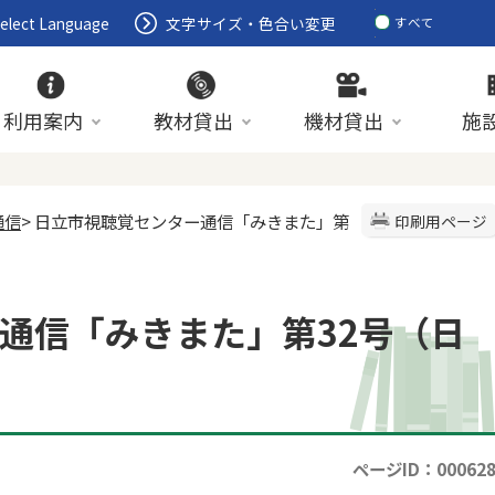
elect Language
文字サイズ・色合い変更
すべて
ページ
PDF
ID
利用案内
教材貸出
機材貸出
施
通信
> 日立市視聴覚センター通信「みきまた」第
印刷用ページ
通信「みきまた」第32号（日
ページID：00062