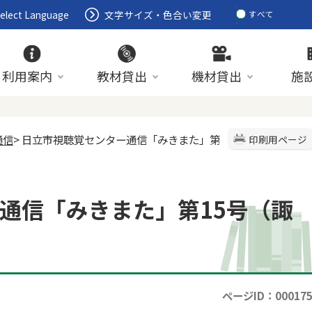
elect Language
文字サイズ・色合い変更
すべて
ページ
PDF
ID
利用案内
教材貸出
機材貸出
施
通信
> 日立市視聴覚センター通信「みきまた」第
印刷用ページ
通信「みきまた」第15号（諏
ページID：00017