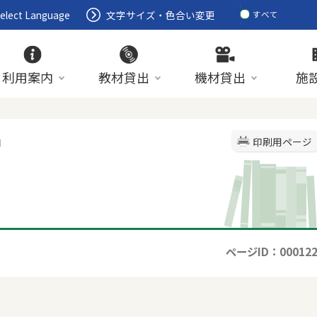
elect Language
文字サイズ・色合い変更
すべて
ページ
PDF
ID
利用案内
教材貸出
機材貸出
施
内
印刷用ページ
ページID：00012