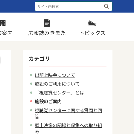
設案内
広報誌みきまた
トピックス
カテゴリ
出前上映会について
施設のご利用について
「視聴覚センター」とは
施設のご案内
2
視聴覚センターに関する質問と回
答
郷土映像の記録と収集への取り組
み