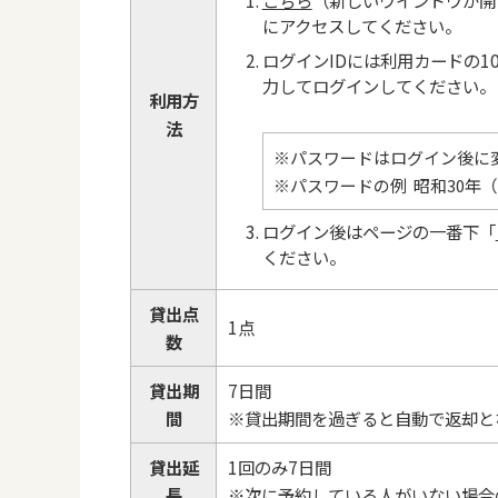
にアクセスしてください。
ログインIDには利用カードの
力してログインしてください。
利用方
法
※パスワードはログイン後に
※パスワードの例 昭和30年（1
ログイン後はページの一番下「
ください。
貸出点
1点
数
貸出期
7日間
間
※貸出期間を過ぎると自動で返却と
貸出延
1回のみ7日間
長
※次に予約している人がいない場合