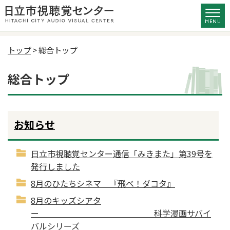
トップ
> 総合トップ
総合トップ
お知らせ
日立市視聴覚センター通信「みきまた」第39号を
発行しました
8月のひたちシネマ 『飛べ！ダコタ』
8月のキッズシアタ
ー 科学漫画サバイ
バルシリーズ