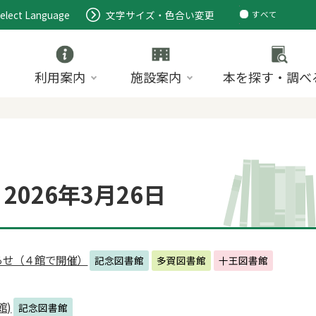
elect Language
文字サイズ・色合い変更
すべて
ページ
PDF
ID
利用案内
施設案内
本を探す・調べ
026年3月26日
らせ（４館で開催）
記念図書館
多賀図書館
十王図書館
館)
記念図書館