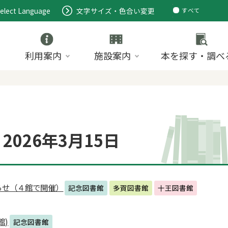
elect Language
文字サイズ・色合い変更
すべて
ページ
PDF
ID
利用案内
施設案内
本を探す・調べ
026年3月15日
らせ（４館で開催）
記念図書館
多賀図書館
十王図書館
館)
記念図書館