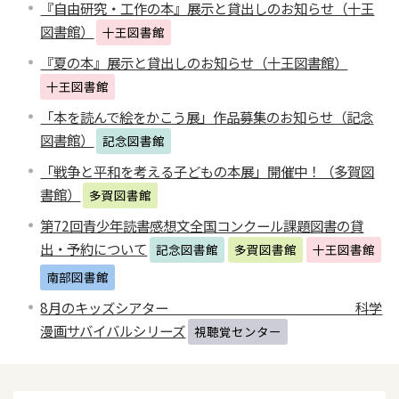
『自由研究・工作の本』展示と貸出しのお知らせ（十王
図書館）
十王図書館
『夏の本』展示と貸出しのお知らせ（十王図書館）
十王図書館
「本を読んで絵をかこう展」作品募集のお知らせ（記念
図書館）
記念図書館
「戦争と平和を考える子どもの本展」開催中！（多賀図
書館）
多賀図書館
第72回青少年読書感想文全国コンクール課題図書の貸
出・予約について
記念図書館
多賀図書館
十王図書館
南部図書館
8月のキッズシアター 科学
漫画サバイバルシリーズ
視聴覚センター