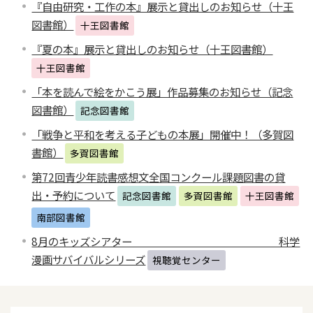
『自由研究・工作の本』展示と貸出しのお知らせ（十王
図書館）
十王図書館
『夏の本』展示と貸出しのお知らせ（十王図書館）
十王図書館
「本を読んで絵をかこう展」作品募集のお知らせ（記念
図書館）
記念図書館
「戦争と平和を考える子どもの本展」開催中！（多賀図
書館）
多賀図書館
第72回青少年読書感想文全国コンクール課題図書の貸
出・予約について
記念図書館
多賀図書館
十王図書館
南部図書館
8月のキッズシアター 科学
漫画サバイバルシリーズ
視聴覚センター