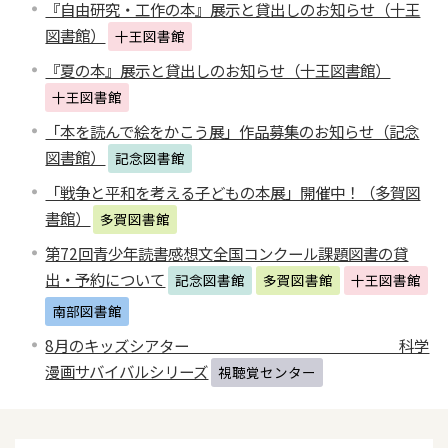
『自由研究・工作の本』展示と貸出しのお知らせ（十王
図書館）
十王図書館
『夏の本』展示と貸出しのお知らせ（十王図書館）
十王図書館
「本を読んで絵をかこう展」作品募集のお知らせ（記念
図書館）
記念図書館
「戦争と平和を考える子どもの本展」開催中！（多賀図
書館）
多賀図書館
第72回青少年読書感想文全国コンクール課題図書の貸
出・予約について
記念図書館
多賀図書館
十王図書館
南部図書館
8月のキッズシアター 科学
漫画サバイバルシリーズ
視聴覚センター