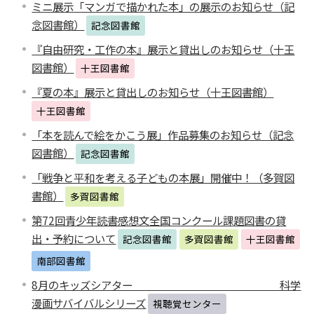
ミニ展示「マンガで描かれた本」の展示のお知らせ（記
念図書館）
記念図書館
『自由研究・工作の本』展示と貸出しのお知らせ（十王
図書館）
十王図書館
『夏の本』展示と貸出しのお知らせ（十王図書館）
十王図書館
「本を読んで絵をかこう展」作品募集のお知らせ（記念
図書館）
記念図書館
「戦争と平和を考える子どもの本展」開催中！（多賀図
書館）
多賀図書館
第72回青少年読書感想文全国コンクール課題図書の貸
出・予約について
記念図書館
多賀図書館
十王図書館
南部図書館
8月のキッズシアター 科学
漫画サバイバルシリーズ
視聴覚センター