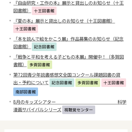
『自由研究・工作の本』展示と貸出しのお知らせ（十王
図書館）
十王図書館
『夏の本』展示と貸出しのお知らせ（十王図書館）
十王図書館
「本を読んで絵をかこう展」作品募集のお知らせ（記念
図書館）
記念図書館
「戦争と平和を考える子どもの本展」開催中！（多賀図
書館）
多賀図書館
第72回青少年読書感想文全国コンクール課題図書の貸
出・予約について
記念図書館
多賀図書館
十王図書館
南部図書館
8月のキッズシアター 科学
漫画サバイバルシリーズ
視聴覚センター