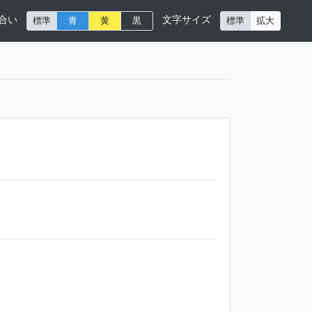
合い
文字サイズ
標準
青
黄
黒
標準
拡大