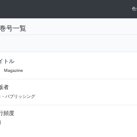
色
巻号一覧
イトル
l Magazine
版者
コ・パブリッシング
行頻度
刊