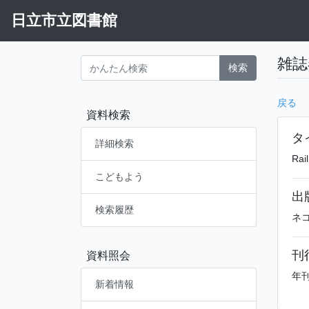
日立市立図書館
雑誌
検索
戻る
資料検索
タ
詳細検索
Rai
こどもよう
出
検索履歴
ネ
刊
資料照会
年
新着情報